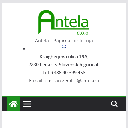
Skip
to
content
Antela – Papirna konfekcija
Kraigherjeva ulica 19A,
2230 Lenart v Slovenskih goricah
Tel: +386 40 399 458
E-mail: bostjan.zemljic@antela.si