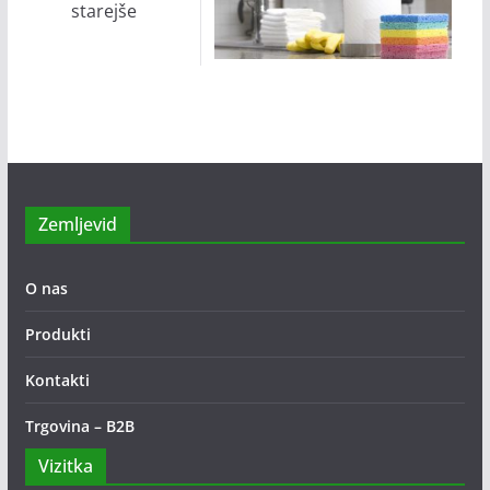
starejše
lotoclub me
bons
888 casino
Get X
pin-up azerbaycan
Zemljevid
O nas
Produkti
Kontakti
Trgovina – B2B
Vizitka